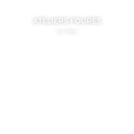
ATELIERS FOURÈS
ncv / fam
CABAÏA