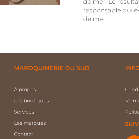
de mer. Le résulta
responsable qui é
de mer.
MAROQUINERIE DU SUD
INF
À propos
Condi
Les boutiques
Menti
Services
Polit
Les marques
SUI
Contact