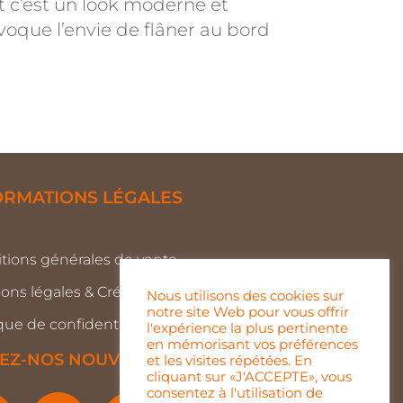
t c’est un look moderne et
voque l’envie de flâner au bord
ORMATIONS LÉGALES
tions générales de vente
ons légales & Crédits
Nous utilisons des cookies sur
notre site Web pour vous offrir
ique de confidentialité
l'expérience la plus pertinente
en mémorisant vos préférences
VEZ-NOS NOUVEAUTÉS
et les visites répétées. En
cliquant sur «J'ACCEPTE», vous
consentez à l'utilisation de